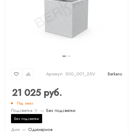
Артикул:
500_001_25V
Berkano
21 025
руб.
Под заказ
Подсветка
—
Без подсветки
?
Без подсветки
Дно
—
Одинарное