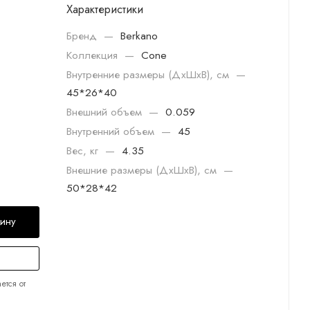
Характеристики
Бренд
—
Berkano
Коллекция
—
Cone
Внутренние размеры (ДхШхВ), см
—
45*26*40
Внешний объем
—
0.059
Внутренний объем
—
45
Вес, кг
—
4.35
Внешние размеры (ДхШхВ), см
—
50*28*42
зину
ется от