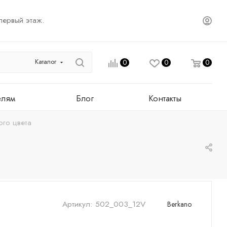
первый этаж.
Каталог
0
0
0
елям
Блог
Контакты
го цвета
Артикул:
502_003_12V
Berkano