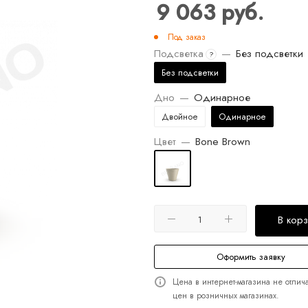
9 063
руб.
Под заказ
Подсветка
—
Без подсветки
?
Без подсветки
Дно
—
Одинарное
Двойное
Одинарное
Цвет
—
Bone Brown
В кор
Оформить заявку
Цена в интернет-магазина не отлича
цен в розничных магазинах.