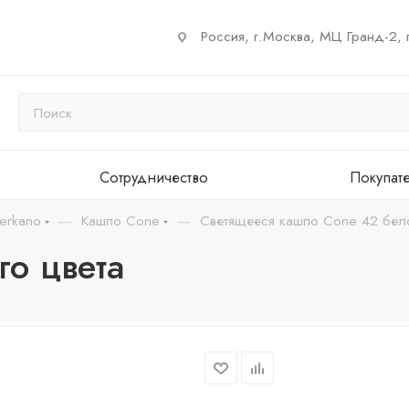
Россия, г.Москва, МЦ Гранд-2, 
Сотрудничество
Покупат
—
—
erkano
Кашпо Cone
Светящееся кашпо Cone 42 бело
о цвета