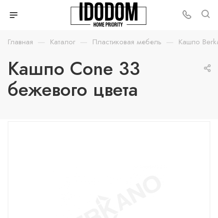
—
—
—
Главная
Каталог
Пластиковая мебель
Кашпо Berk
Кашпо Cone 33
бежевого цвета