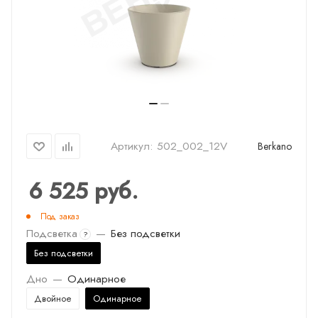
Артикул:
502_002_12V
Berkano
6 525
руб.
Под заказ
Подсветка
—
Без подсветки
?
Без подсветки
Дно
—
Одинарное
Двойное
Одинарное