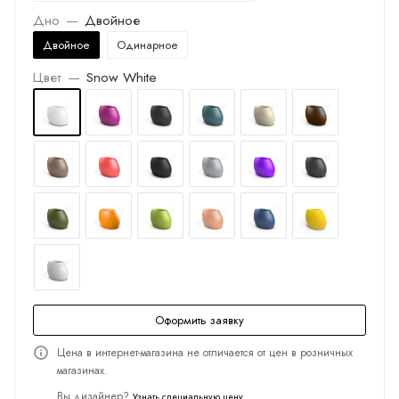
Дно
—
Двойное
Двойное
Одинарное
Цвет
—
Snow White
Оформить заявку
Цена в интернет-магазина не отличается от цен в розничных
магазинах.
Вы дизайнер?
Узнать специальную цену