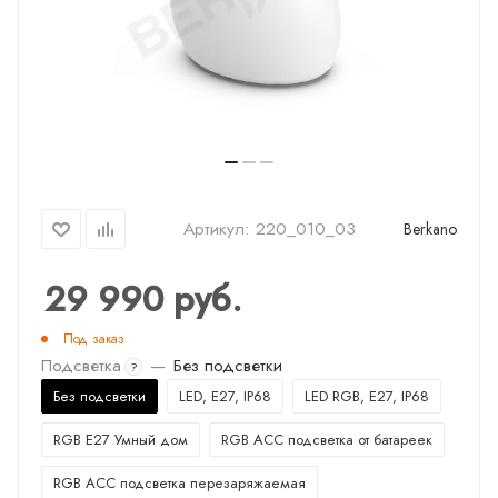
Артикул:
220_010_03
Berkano
29 990
руб.
Под заказ
Подсветка
—
Без подсветки
?
Без подсветки
LED, E27, IP68
LED RGB, E27, IP68
RGB E27 Умный дом
RGB ACC подсветка от батареек
RGB ACC подсветка перезаряжаемая