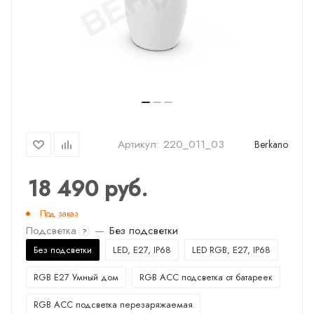
Артикул:
220_011_03
Berkano
18 490
руб.
Под заказ
Подсветка
—
Без подсветки
?
Без подсветки
LED, E27, IP68
LED RGB, E27, IP68
RGB E27 Умный дом
RGB ACC подсветка от батареек
RGB ACC подсветка перезаряжаемая