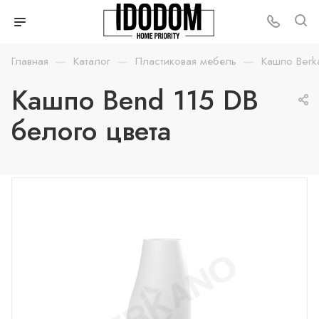
—
—
—
Главная
Каталог
Пластиковая мебель
Кашпо Berk
Кашпо Bend 115 DB
белого цвета