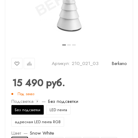
Артикул:
210_021_03
Berkano
15 490
руб.
Под заказ
Подсветка
—
Без подсветки
?
Без подсветки
LED лента
адресная LED лента RGB
Цвет
—
Snow White