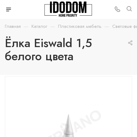
—
—
—
Главная
Каталог
Пластиковая мебель
Световые ф
Ёлка Eiswald 1,5
белого цвета