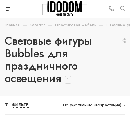
—
—
—
Главная
Каталог
Пластиковая мебель
Световые ф
Световые фигуры
Bubbles для
праздничного
освещения
1
По умолчанию (возрастание)
ФИЛЬТР