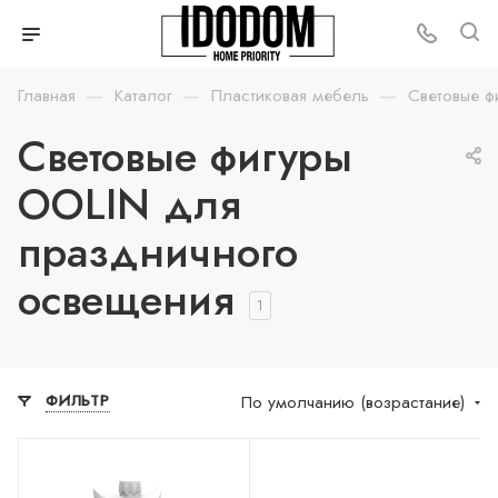
—
—
—
Главная
Каталог
Пластиковая мебель
Световые ф
Световые фигуры
OOLIN для
праздничного
освещения
1
По умолчанию (возрастание)
ФИЛЬТР