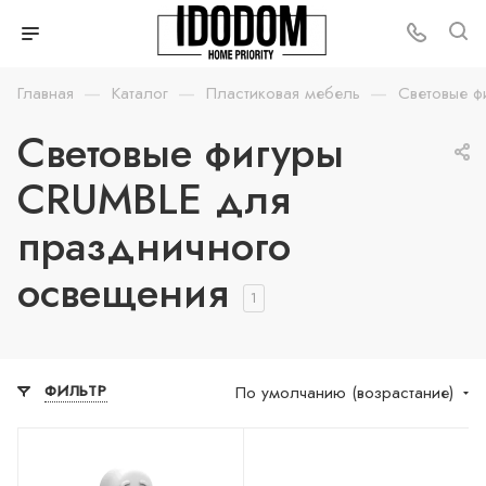
—
—
—
Главная
Каталог
Пластиковая мебель
Световые ф
Световые фигуры
CRUMBLE для
праздничного
освещения
1
По умолчанию (возрастание)
ФИЛЬТР