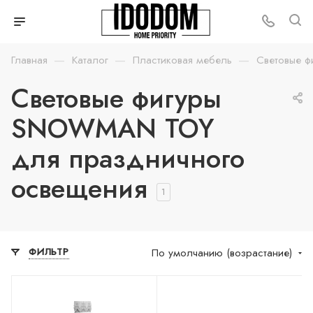
—
—
—
Главная
Каталог
Пластиковая мебель
Световые ф
Световые фигуры
SNOWMAN TOY
для праздничного
освещения
1
По умолчанию (возрастание)
ФИЛЬТР