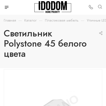
—
—
—
Главная
Каталог
Пластиковая мебель
Уличные LE
Светильник
Polystone 45 белого
цвета