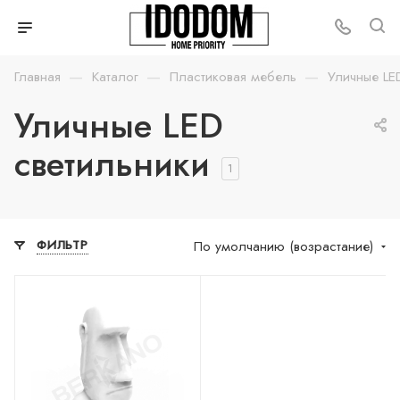
—
—
—
Главная
Каталог
Пластиковая мебель
Уличные LE
Уличные LED
светильники
1
По умолчанию (возрастание)
ФИЛЬТР