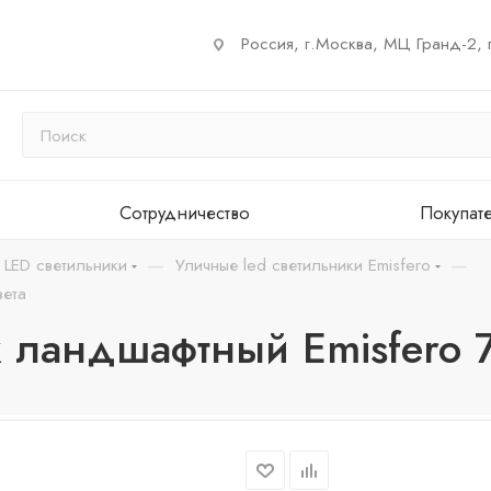
Россия, г.Москва, МЦ Гранд-2, 
Сотрудничество
Покупат
—
—
 LED светильники
Уличные led светильники Emisfero
вета
 ландшафтный Emisfero 7