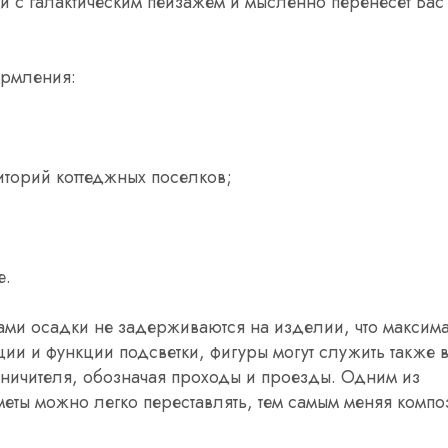
и с галактическим пейзажем и мысленно перенесет Вас
ормления:
иторий коттеджных поселков;
е.
ами осадки не задерживаются на изделии, что максим
и и функции подсветки, фигуры могут служить также в
аничителя, обозначая проходы и проезды. Одним из
меты можно легко переставлять, тем самым меняя комп