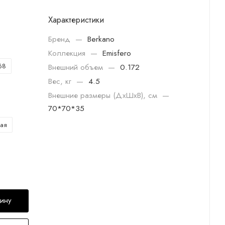
Характеристики
Бренд
—
Berkano
Коллекция
—
Emisfero
68
Внешний объем
—
0.172
Вес, кг
—
4.5
Внешние размеры (ДхШхВ), см
—
70*70*35
ая
зину