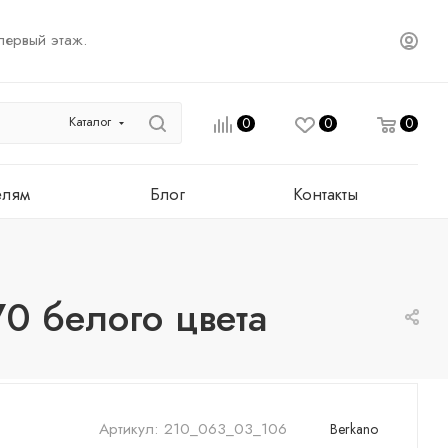
первый этаж.
Каталог
0
0
0
елям
Блог
Контакты
0 белого цвета
Артикул:
210_063_03_106
Berkano