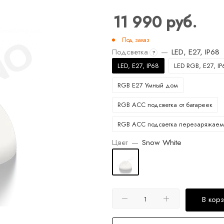
11 990
руб.
Под заказ
Подсветка
—
LED, E27, IP68
?
LED, E27, IP68
LED RGB, E27, IP
RGB E27 Умный дом
RGB ACC подсветка от батареек
RGB ACC подсветка перезаряжаем
Цвет
—
Snow White
В кор