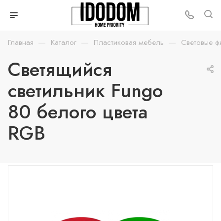
—
—
—
Главная
Каталог
Пластиковая мебель
Световые ф
Светящийся
светильник Fungo
80 белого цвета
RGB