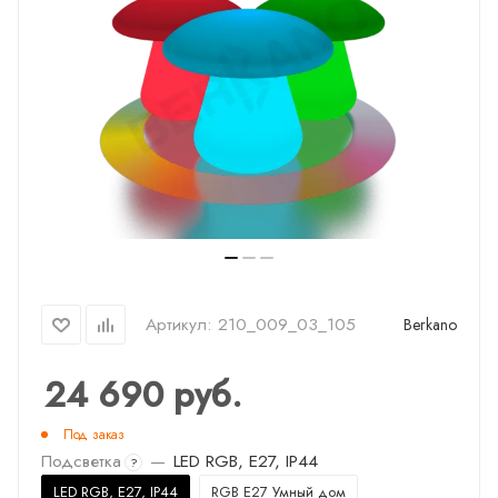
Артикул:
210_009_03_105
Berkano
24 690
руб.
Под заказ
Подсветка
—
LED RGB, E27, IP44
?
LED RGB, E27, IP44
RGB E27 Умный дом