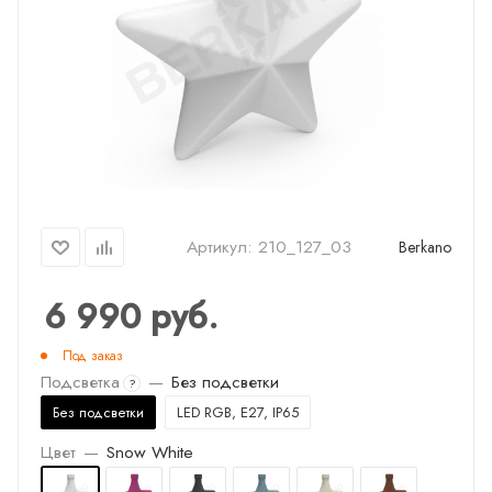
Артикул:
210_127_03
Berkano
6 990
руб.
Под заказ
Подсветка
—
Без подсветки
?
Без подсветки
LED RGB, E27, IP65
Цвет
—
Snow White