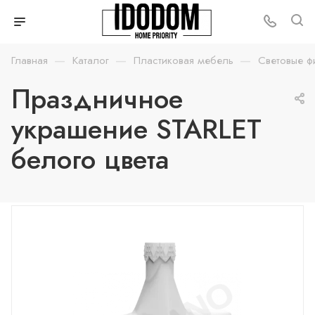
—
—
—
Главная
Каталог
Пластиковая мебель
Световые ф
Праздничное
украшение STARLET
белого цвета