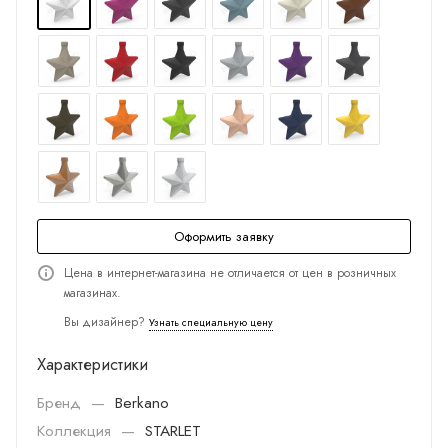
Оформить заявку
Цена в интернет-магазина не отличается от цен в розничных
магазинах.
Вы дизайнер?
Узнать специальную цену
Характеристики
Бренд
—
Berkano
Коллекция
—
STARLET