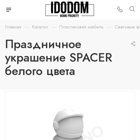
—
—
—
Главная
Каталог
Пластиковая мебель
Световые ф
Праздничное
украшение SPACER
белого цвета