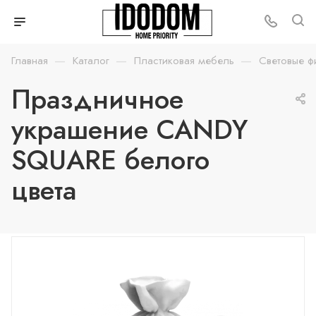
—
—
—
Главная
Каталог
Пластиковая мебель
Световые ф
Праздничное
украшение CANDY
SQUARE белого
цвета