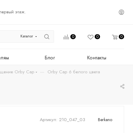
первый этаж.
Каталог
0
0
0
елям
Блог
Контакты
—
ещение Orby Cap
Orby Cap 6 белого цвета
Артикул:
210_047_03
Berkano