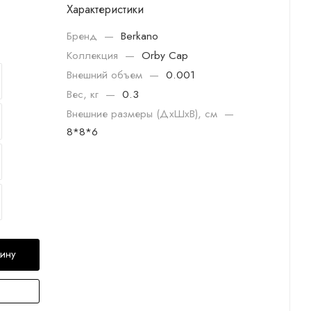
Характеристики
Бренд
—
Berkano
Коллекция
—
Orby Cap
Внешний объем
—
0.001
Вес, кг
—
0.3
Внешние размеры (ДхШхВ), см
—
8*8*6
зину