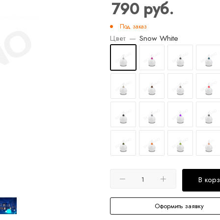
790
руб.
Под заказ
Цвет
—
Snow White
В кор
Оформить заявку