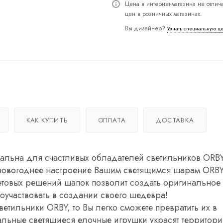
Цена в интернет-магазина не отлича
цен в розничных магазинах.
Вы дизайнер?
Узнать специальную ц
КАК КУПИТЬ
ОПЛАТА
ДОСТАВКА
туальна для счастливых обладателей светильников ORB
новогоднее настроение Вашим светящимся шарам ORBY
етовых решений шапок позволит создать оригинальное
оучаствовать в создании своего шедевра!
ветильники ORBY, то Вы легко сможете превратить их в
льные светящиеся елочные игрушки украсят территори