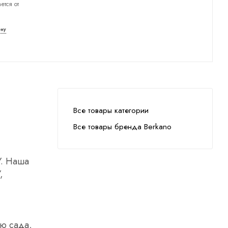
ется от
ену
Все товары категории
Все товары бренда Berkano
Y. Наша
,
ю сада,