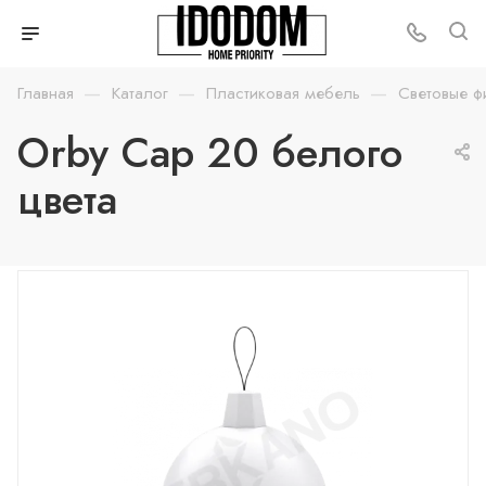
—
—
—
Главная
Каталог
Пластиковая мебель
Световые ф
Orby Cap 20 белого
цвета