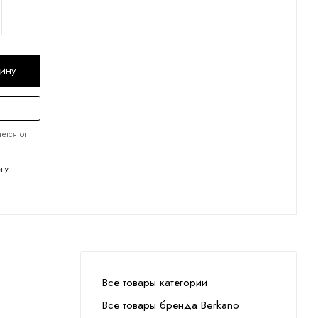
зину
ется от
ену
Все товары категории
Все товары бренда Berkano