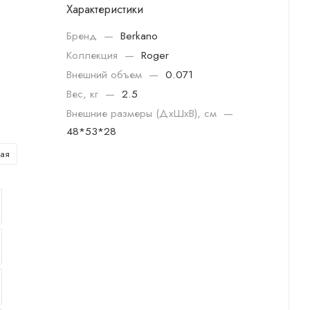
Характеристики
Бренд
—
Berkano
Коллекция
—
Roger
Внешний объем
—
0.071
Вес, кг
—
2.5
Внешние размеры (ДхШхВ), см
—
48*53*28
ая