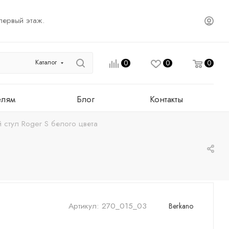
первый этаж.
Каталог
0
0
0
елям
Блог
Контакты
 стул Roger S белого цвета
Артикул:
270_015_03
Berkano