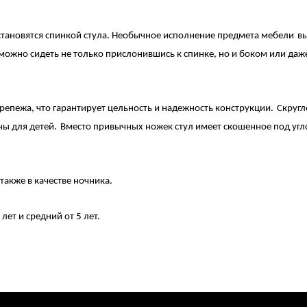
тановятся спинкой стула.
Необычное исполнение предмета мебели
в
можно сидеть не только прислонившись к спинке, но и боком или даж
репежа, что гарантирует цельность и надежность конструкции.
Скруг
ны для детей
.
Вместо привычных ножек стул имеет скошенное под уг
также
в качестве ночника
.
 лет и средний от
5
лет.