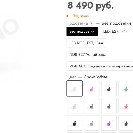
8 490
руб.
Под заказ
Подсветка
—
Без подсветки
?
Без подсветки
LED, E27, IP44
LED RGB, E27, IP44
RGB E27 Умный дом
RGB ACC подсветка перезаряжаем
Цвет
—
Snow White