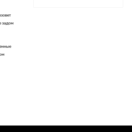
ызовет
е задом
ленные
лом