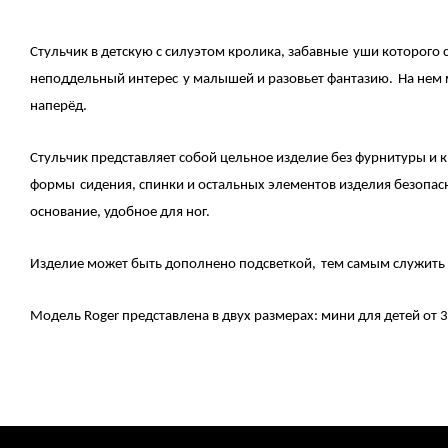
Стульчик в детскую
с силуэтом
кролика,
з
абавны
е
уши которого
с
неподдельный интерес
у малышей и разовьет фантазию.
На нем
напер
ё
д.
Стульчик представляет собой цельное изделие без фурнитуры и к
формы
сидения, спинки и
остальных элементов изделия
безопас
основание, удобное для ног.
Изделие может быть дополнено
подсветкой
,
тем самым служить
Модель
Roger
представлена в двух
размерах
:
мини для детей от 3