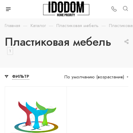
—
—
—
Главная
Каталог
Пластиковая мебель
Пластикова
Пластиковая мебель
1
По умолчанию (возрастание)
ФИЛЬТР