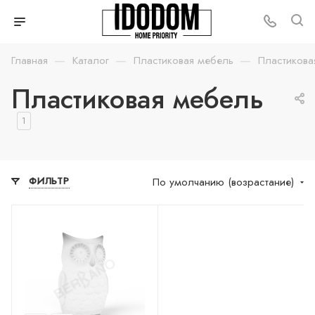
—
—
—
Главная
Каталог
Пластиковая мебель
Пластикова
Пластиковая мебель
1
По умолчанию (возрастание)
ФИЛЬТР