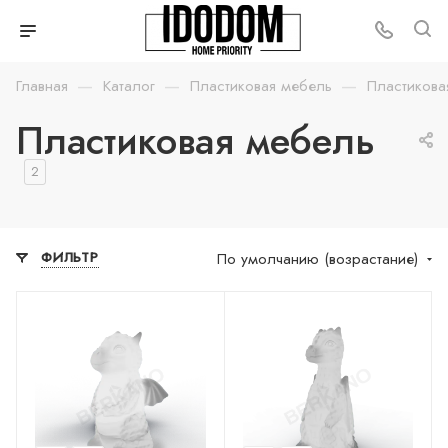
—
—
—
Главная
Каталог
Пластиковая мебель
Пластикова
Пластиковая мебель
2
По умолчанию (возрастание)
ФИЛЬТР