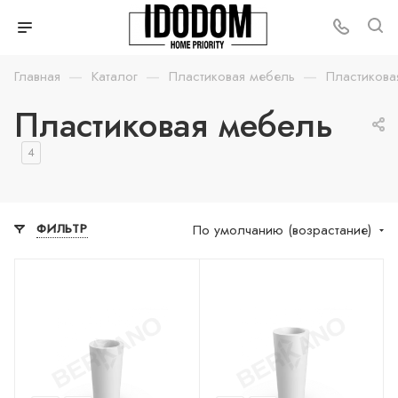
—
—
—
Главная
Каталог
Пластиковая мебель
Пластикова
Пластиковая мебель
4
По умолчанию (возрастание)
ФИЛЬТР