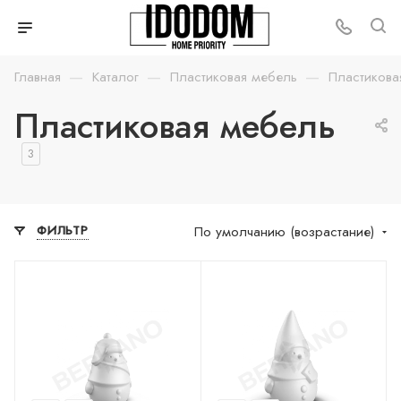
—
—
—
Главная
Каталог
Пластиковая мебель
Пластикова
Пластиковая мебель
3
По умолчанию (возрастание)
ФИЛЬТР