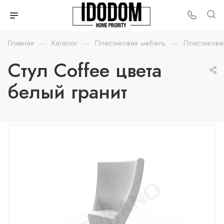
—
—
—
Главная
Каталог
Пластиковая мебель
Пластикова
Стул Coffee цвета
белый гранит