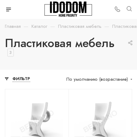
—
—
—
Главная
Каталог
Пластиковая мебель
Пластикова
Пластиковая мебель
3
По умолчанию (возрастание)
ФИЛЬТР