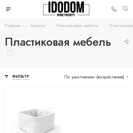
—
—
—
Главная
Каталог
Пластиковая мебель
Пластикова
Пластиковая мебель
1
По умолчанию (возрастание)
ФИЛЬТР