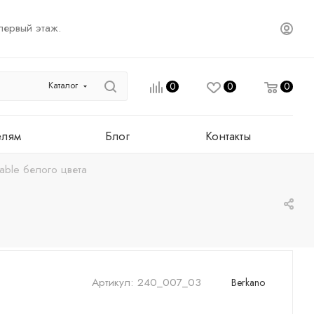
первый этаж.
Каталог
0
0
0
елям
Блог
Контакты
able белого цвета
Артикул:
240_007_03
Berkano