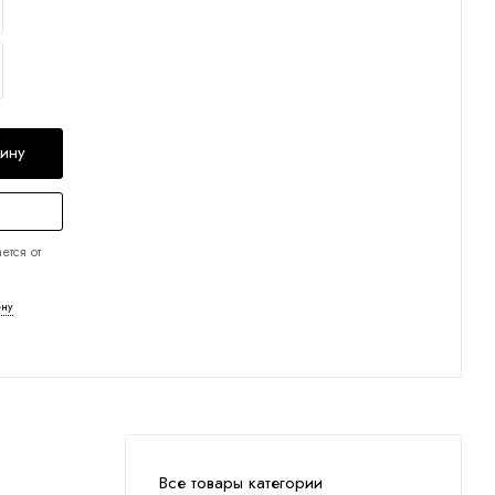
зину
ется от
ену
Все товары категории