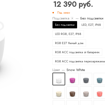
12 390
руб.
Под заказ
Подсветка
—
Без подсветки
?
Без подсветки
LED, E27, IP68
LED RGB, E27, IP68
RGB E27 Умный дом
RGB ACC подсветка от батареек
RGB ACC подсветка перезаряжаем
Цвет
—
Snow White