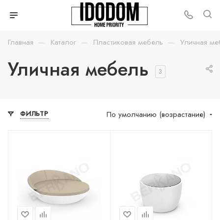
—
—
—
Главная
Каталог
Пластиковая мебель
Уличная ме
Уличная мебель
3
По умолчанию (возрастание)
ФИЛЬТР