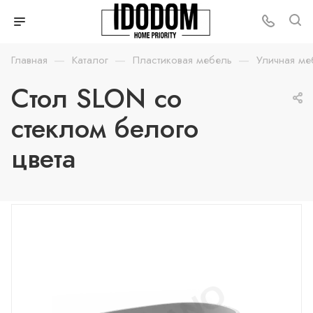
—
—
—
Главная
Каталог
Пластиковая мебель
Уличная ме
Стол SLON со
стеклом белого
цвета