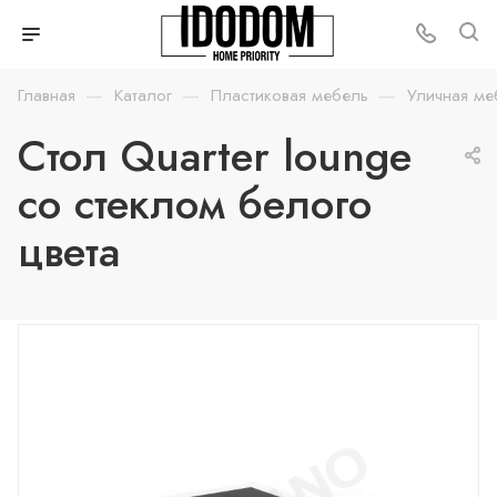
—
—
—
Главная
Каталог
Пластиковая мебель
Уличная ме
Стол Quarter lounge
со стеклом белого
цвета