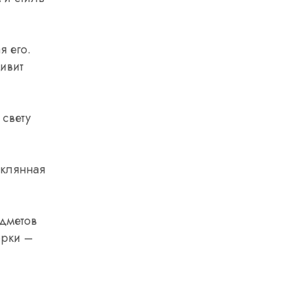
я его.
ивит
 свету
еклянная
едметов
орки –