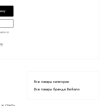
зину
ется от
ену
Все товары категории
Все товары бренда Berkano
 и стиль