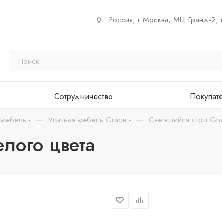
Россия, г.Москва, МЦ Гранд-2, 
Сотрудничество
Покупат
—
—
 мебель
Уличная мебель Grace
Светящийся стол Gra
елого цвета