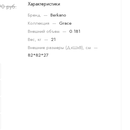
Характеристики
90
руб.
Бренд
—
Berkano
Коллекция
—
Grace
Внешний объем
—
0.181
Вес, кг
—
21
Внешние размеры (ДхШхВ), см
—
82*82*27