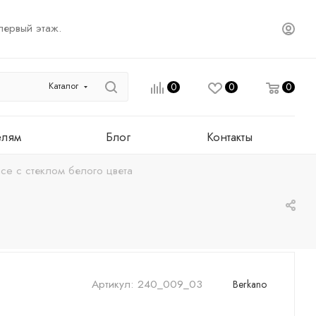
первый этаж.
Каталог
0
0
0
елям
Блог
Контакты
ce с стеклом белого цвета
Артикул:
240_009_03
Berkano