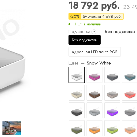
18 792
руб.
23 4
-
20
%
Экономия
4 698
руб.
1 шт. в наличии
Подсветка
—
Без подсветки
?
Без подсветки
адресная LED лента RGB
Цвет
—
Snow White