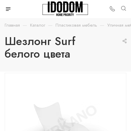
—
—
—
Главная
Каталог
Пластиковая мебель
Уличная ме
Шезлонг Surf
белого цвета