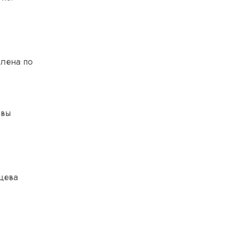
влена по
 вы
цева