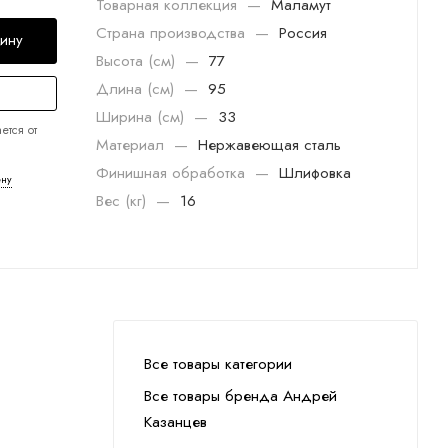
Товарная коллекция
—
Маламут
Страна производства
—
Россия
зину
Высота (см)
—
77
Длина (см)
—
95
Ширина (см)
—
33
ется от
Материал
—
Нержавеющая сталь
Финишная обработка
—
Шлифовка
ену
Вес (кг)
—
16
Все товары категории
Все товары бренда Андрей
Казанцев