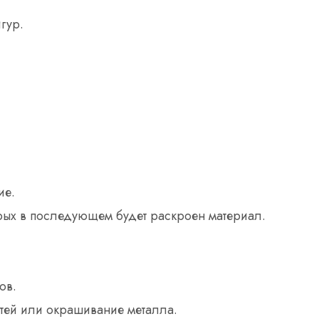
гур.
ие.
орых в последующем будет раскроен материал.
ов.
тей или окрашивание металла.