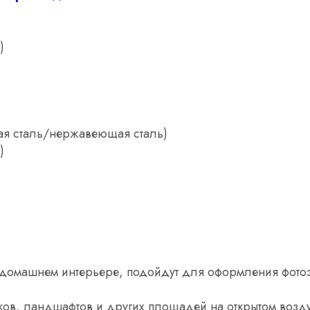
)
ая сталь/нержавеющая сталь)
)
в домашнем интерьере, подойдут для оформления фото
ков, ландшафтов и других площадей на открытом возду