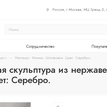
Россия, г.Москва, МЦ Гранд-2, 
Сотрудничество
Покупат
—
мут
Маламут. Финиш: Шлифовка. Цвет: Серебро.
я скульптура из нержав
т: Серебро.