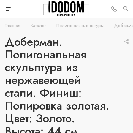
—
—
—
Главная
Каталог
Полигональные фигуры
Доберм
Доберман.
Полигональная
скульптура из
нержавеющей
стали. Финиш:
Полировка золотая.
Цвет: Золото.
Высота: 44 см.