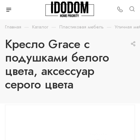
—
—
—
Главная
Каталог
Пластиковая мебель
Уличная ме
Кресло Grace с
подушками белого
цвета, аксессуар
серого цвета