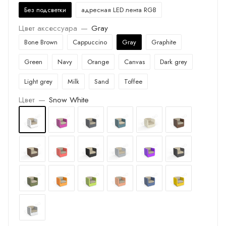
Без подсветки
адресная LED лента RGB
Цвет аксессуара
—
Gray
Bone Brown
Cappuccino
Gray
Graphite
Green
Navy
Orange
Canvas
Dark grey
Light grey
Milk
Sand
Toffee
Цвет
—
Snow White