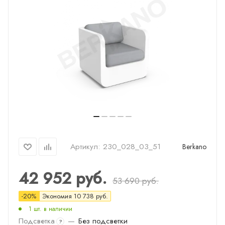
Артикул:
230_028_03_51
Berkano
42 952
руб.
53 690
руб.
-
20
%
Экономия
10 738
руб.
1 шт. в наличии
Подсветка
—
Без подсветки
?