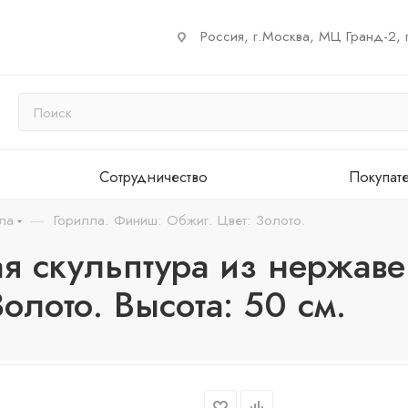
Россия, г.Москва, МЦ Гранд-2, 
Сотрудничество
Покупат
—
ла
Горилла. Финиш: Обжиг. Цвет: Золото.
я скульптура из нержав
лото. Высота: 50 см.