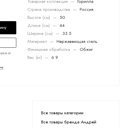
Товарная коллекция
—
Горилла
Страна производства
—
Россия
Высота (см)
—
50
Длина (см)
—
44
зину
Ширина (см)
—
33.5
Материал
—
Нержавеющая сталь
Финишная обработка
—
Обжиг
ется от
Вес (кг)
—
6.9
ену
Все товары категории
Все товары бренда Андрей