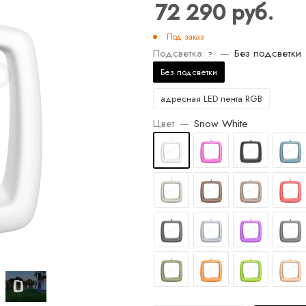
72 290
руб.
Под заказ
Подсветка
—
Без подсветки
?
Без подсветки
адресная LED лента RGB
Цвет
—
Snow White