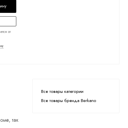
зину
ется от
ену
Все товары категории
Все товары бренда Berkano
оме, так