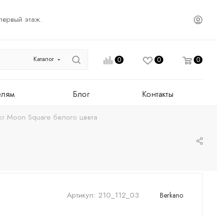
первый этаж.
Каталог
0
0
0
елям
Блог
Контакты
кт Moon Square белого цвета
Артикул:
210_112_03
Berkano