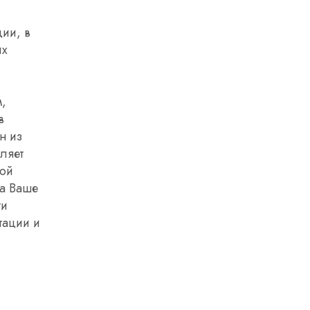
ии, в
их
м,
в
н из
ляет
той
 а Ваше
ти
тации и