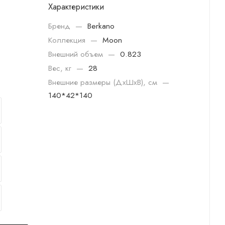
Характеристики
Бренд
—
Berkano
Коллекция
—
Moon
Внешний объем
—
0.823
Вес, кг
—
28
Внешние размеры (ДхШхВ), см
—
140*42*140