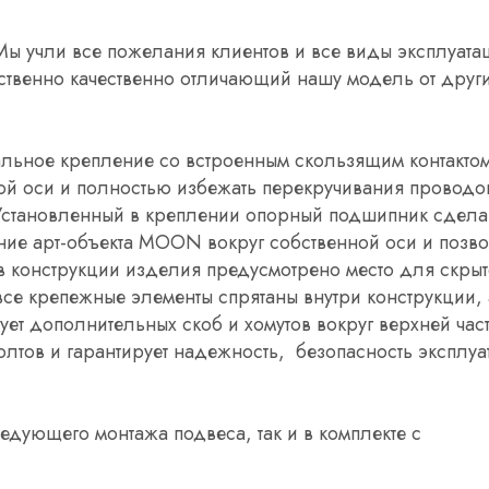
 учли все пожелания клиентов и все виды эксплуатац
ественно качественно отличающий нашу модель от друг
альное крепление со встроенным скользящим контакто
ной оси и полностью избежать перекручивания проводо
 Установленный в креплении опорный подшипник сдела
ие арт-объекта MOON вокруг собственной оси и позво
в конструкции изделия предусмотрено место для скры
все крепежные элементы спрятаны внутри конструкции,
ует дополнительных скоб и хомутов вокруг верхней час
олтов и гарантирует надежность, безопасность эксплуа
дующего монтажа подвеса, так и в комплекте с