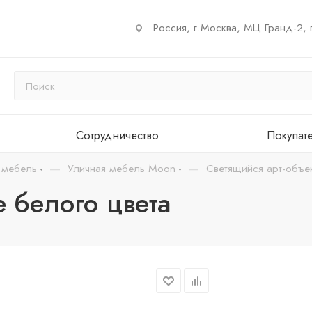
Россия, г.Москва, МЦ Гранд-2, 
Сотрудничество
Покупат
—
—
 мебель
Уличная мебель Moon
Светящийся арт-объе
 белого цвета