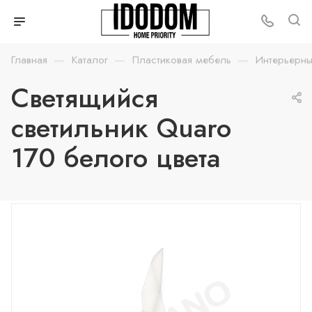
—
—
—
Главная
Каталог
Пластиковая мебель
Интерьерны
Светящийся
светильник Quaro
170 белого цвета