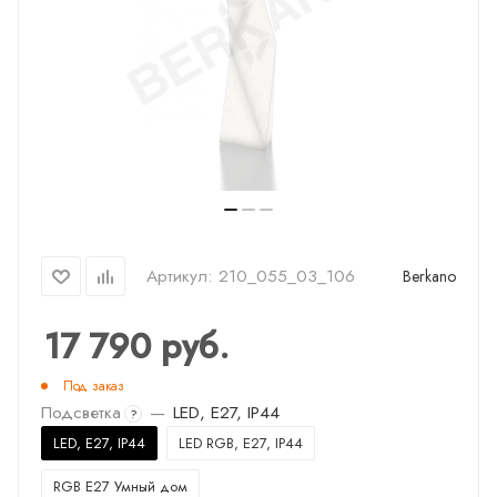
Артикул:
210_055_03_106
Berkano
17 790
руб.
Под заказ
Подсветка
—
LED, E27, IP44
?
LED, E27, IP44
LED RGB, E27, IP44
RGB E27 Умный дом