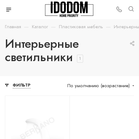
—
—
—
Главная
Каталог
Пластиковая мебель
Интерьерны
Интерьерные
светильники
1
По умолчанию (возрастание)
ФИЛЬТР