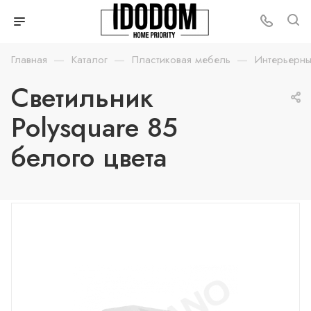
—
—
—
Главная
Каталог
Пластиковая мебель
Интерьерны
Светильник
Polysquare 85
белого цвета