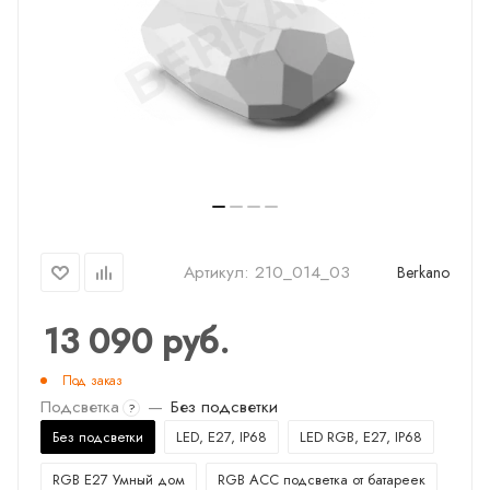
Артикул:
210_014_03
Berkano
13 090
руб.
Под заказ
Подсветка
—
Без подсветки
?
Без подсветки
LED, E27, IP68
LED RGB, E27, IP68
RGB E27 Умный дом
RGB ACC подсветка от батареек