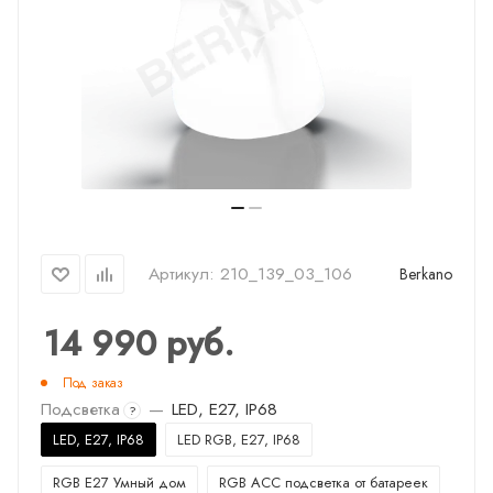
Артикул:
210_139_03_106
Berkano
14 990
руб.
Под заказ
Подсветка
—
LED, E27, IP68
?
LED, E27, IP68
LED RGB, E27, IP68
RGB E27 Умный дом
RGB ACC подсветка от батареек