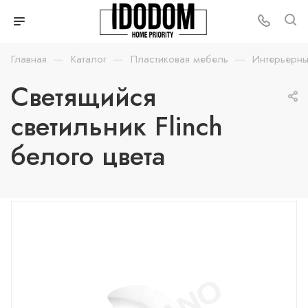
—
—
—
Главная
Каталог
Пластиковая мебель
Интерьерны
Светящийся
светильник Flinch
белого цвета