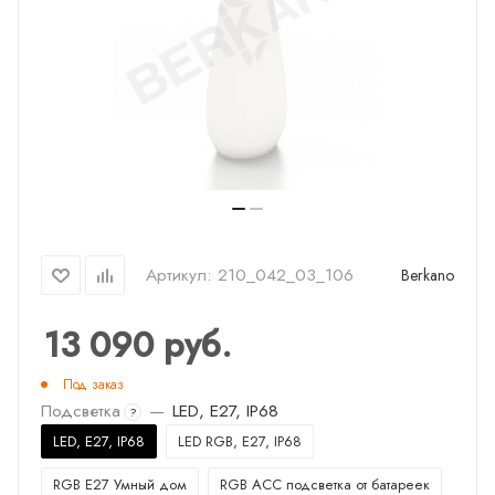
Артикул:
210_042_03_106
Berkano
13 090
руб.
Под заказ
Подсветка
—
LED, E27, IP68
?
LED, E27, IP68
LED RGB, E27, IP68
RGB E27 Умный дом
RGB ACC подсветка от батареек