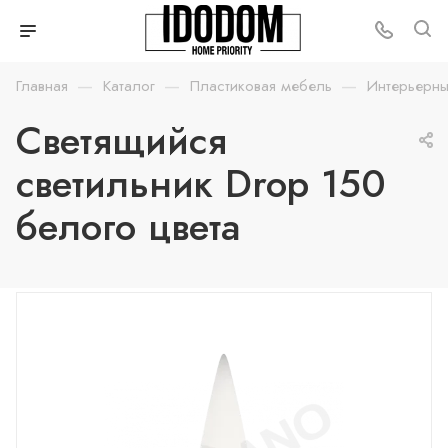
—
—
—
Главная
Каталог
Пластиковая мебель
Интерьерны
Светящийся
светильник Drop 150
белого цвета