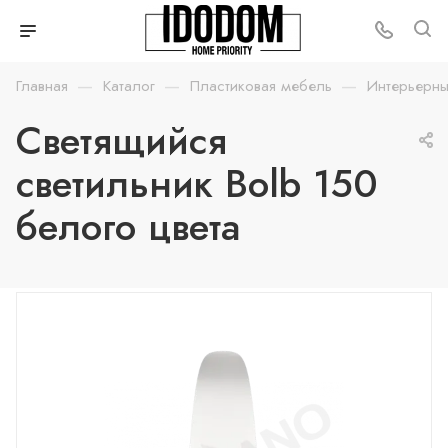
—
—
—
Главная
Каталог
Пластиковая мебель
Интерьерны
Светящийся
светильник Bolb 150
белого цвета