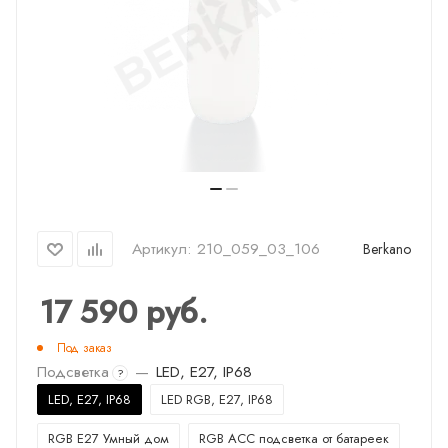
Артикул:
210_059_03_106
Berkano
17 590
руб.
Под заказ
Подсветка
—
LED, E27, IP68
?
LED, E27, IP68
LED RGB, E27, IP68
RGB E27 Умный дом
RGB ACC подсветка от батареек