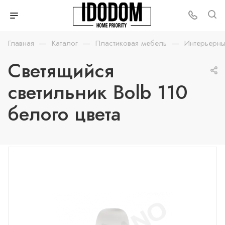
—
—
—
Главная
Каталог
Пластиковая мебель
Интерьерны
Светящийся
светильник Bolb 110
белого цвета