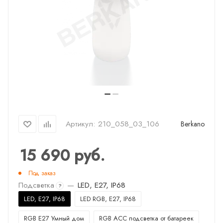
Артикул:
210_058_03_106
Berkano
15 690
руб.
Под заказ
Подсветка
—
LED, E27, IP68
?
LED, E27, IP68
LED RGB, E27, IP68
RGB E27 Умный дом
RGB ACC подсветка от батареек