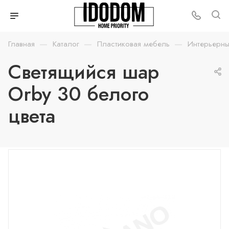
—
—
—
Главная
Каталог
Пластиковая мебель
Интерьерны
Светящийся шар
Orby 30 белого
цвета