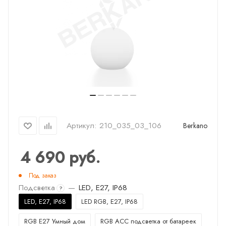
Артикул:
210_035_03_106
Berkano
4 690
руб.
Под заказ
Подсветка
—
LED, E27, IP68
?
LED, E27, IP68
LED RGB, E27, IP68
RGB E27 Умный дом
RGB ACC подсветка от батареек