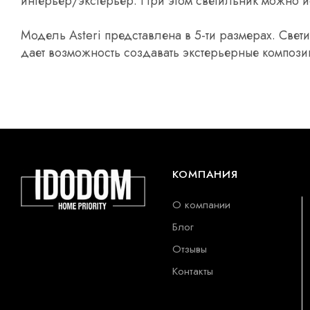
интерьер/экстерьер. При этом светильник можно ис
Модель Asteri представлена в 5-ти размерах. Свет
дает возможность создавать экстерьерные компози
КОМПАНИЯ
О компании
Блог
Отзывы
Контакты