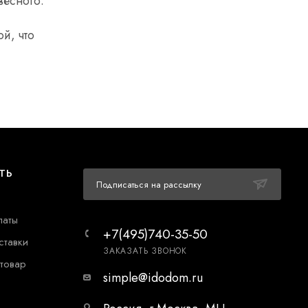
весного.
й, что
ТЬ
Подписаться на рассылку
латы
+7(495)740-35-50
ставки
ЗАКАЗАТЬ ЗВОНОК
 товар
simple@idodom.ru