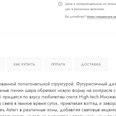
Цена в интернет-магазина не отлича
цен в розничных магазинах.
Вы дизайнер?
Узнать специальную ц
КАК КУПИТЬ
ОПЛАТА
ДОСТАВКА
ованной полигональной структурой. Футуристичный ди
ные линии шара обретают новую форму на контрасте с
i придется по вкусу любителям стиля High-tech.Множе
света в темное время суток, привлекая взгляд и заво
ь Asteri в различные зоны, добавляя световые акцент