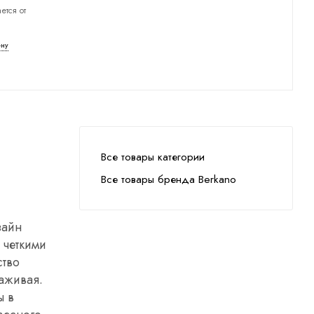
ется от
ену
Все товары категории
Все товары бренда Berkano
зайн
 четкими
ство
раживая.
ы в