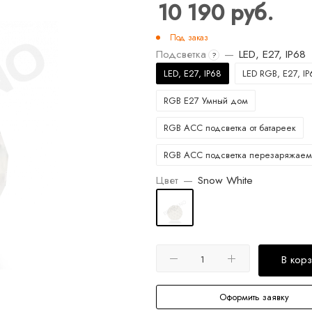
10 190
руб.
Под заказ
Подсветка
—
LED, E27, IP68
?
LED, E27, IP68
LED RGB, E27, IP
RGB E27 Умный дом
RGB ACC подсветка от батареек
RGB ACC подсветка перезаряжаем
Цвет
—
Snow White
В кор
Оформить заявку