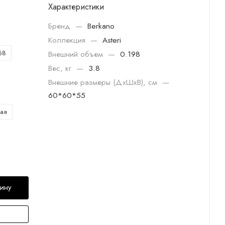
Характеристики
Бренд
—
Berkano
Коллекция
—
Asteri
68
Внешний объем
—
0.198
Вес, кг
—
3.8
Внешние размеры (ДхШхВ), см
—
60*60*55
ая
зину