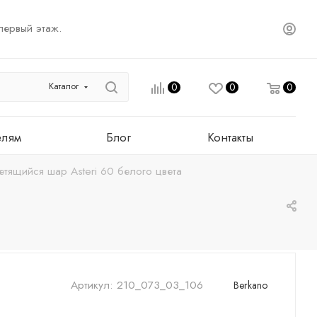
первый этаж.
Каталог
0
0
0
елям
Блог
Контакты
етящийся шар Asteri 60 белого цвета
Артикул:
210_073_03_106
Berkano