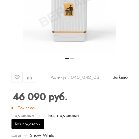
Артикул:
040_042_03
Berkano
46 090
руб.
Под заказ
Подсветка
—
Без подсветки
?
Без подсветки
Цвет
—
Snow White