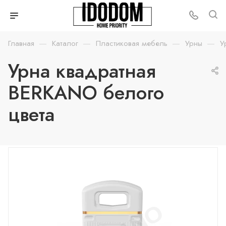
—
—
—
—
Главная
Каталог
Пластиковая мебель
Урны
У
Урна квадратная
BERKANO белого
цвета