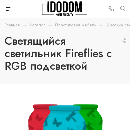
—
—
—
Главная
Каталог
Пластиковая мебель
Детские св
Светящийся
светильник Fireflies с
RGB подсветкой