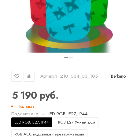
Артикул:
210_034_03_105
Berkano
5 190
руб.
Под заказ
Подсветка
—
LED RGB, E27, IP44
?
LED RGB, E27, IP44
RGB E27 Умный дом
RGB ACC подсветка перезаряжаемая